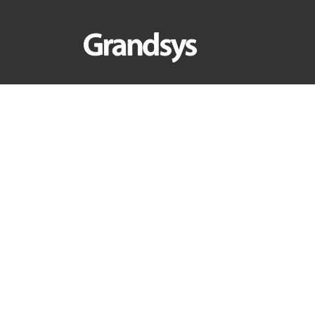
首頁
>
產業新知
>
創新應用
>
德鴻在COMPU
德鴻在COMPU