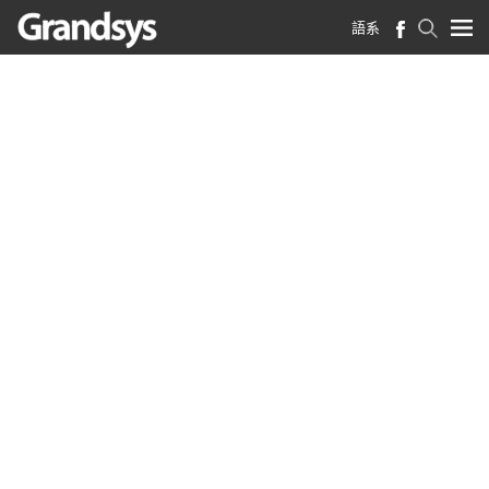
語系
首頁
>
智能分析
如意智能質檢
用AI分析 找出潛在的風險
金融業透過客戶服務、電話銷售等業務平台與客
戶的密集接觸，產生的龐大「對話語音」數據，