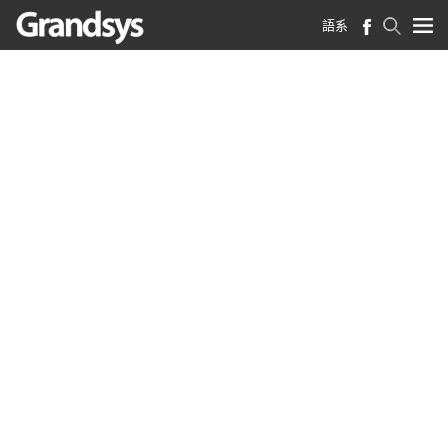
語系
首頁
>
最新消息
>
資料海嘯時代，德鴻科技用 AI 解開沈睡的黑盒子 賦能企業治理再晉級
資料海嘯時代，德鴻科技用
AI 解開沈睡的黑盒子 賦能
企業治理再晉級