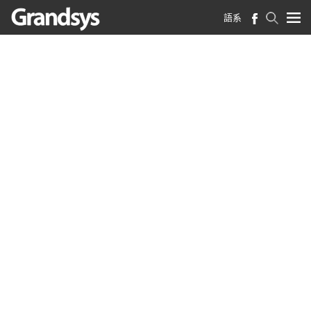
語系
首頁
>
最新消息
>
德鴻取得Genesys Cloud GCP認證提供優質雲端客服系統服務
德鴻取得Genesys Cloud
GCP認證提供優質雲端客
服系統服務