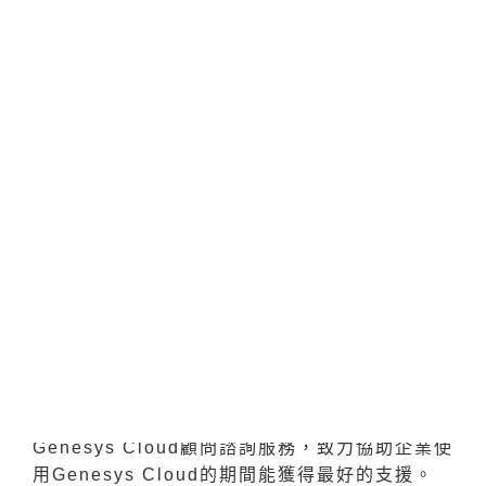
選擇德鴻值得信賴的
Genesys代理商
Grandsys德鴻科技在今年正式成為Genesys在
台灣擁有全產品代理權的合作夥伴，除了提供雲
端客服方案以外，考慮到不同企業的法規及需
求，同時也提供客戶職場落地建置解決方案，透
過了解客戶痛點為企業打造最合適的客服中心系
統。並為了提供企業最好的服務品質，德鴻科技
積極取得Genesys Cloud Certified
Professional (GCP-GC)，提供專業的
Genesys Cloud顧問諮詢服務，致力協助企業使
用Genesys Cloud的期間能獲得最好的支援。