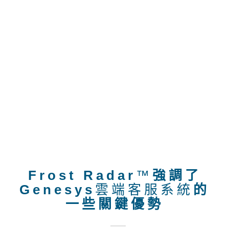
夥伴生態系統以及對AI和CX等
不斷發展的客戶服務領域的理解和執行力，使
Genesys在企業級細分市場脫穎而出。”
Genesys在增長和創新方面都獲得了最高的排
名，
是因為它能夠提供一體化的雲端客服平台、最完
整的生態方案市場、
無數高品質的系統功能、簡單的使用者介面和一
流的定制功能。
Frost Radar
™
強調了
Genesys
雲端客服系統
的
一些關鍵優勢