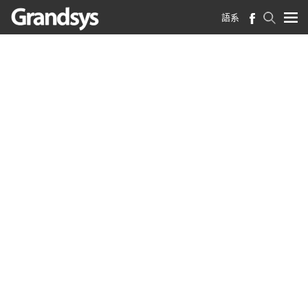
語系
首頁
>
最新消息
>
Genesys 功能強大的雲端客服系統榮獲Frost Radar™肯定
Genesys 功能強大的雲端
客服系統榮獲Frost
Radar™肯定