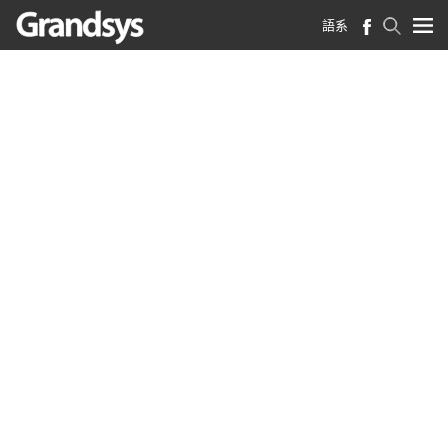
語系
首頁
>
最新消息
>
全球 AI 群雄展企圖！邁達特掌握 2023 四大 AI 趨勢，助企業穩居上風
全球 AI 群雄展企圖！邁達
特掌握 2023 四大 AI 趨
勢，助企業穩居上風