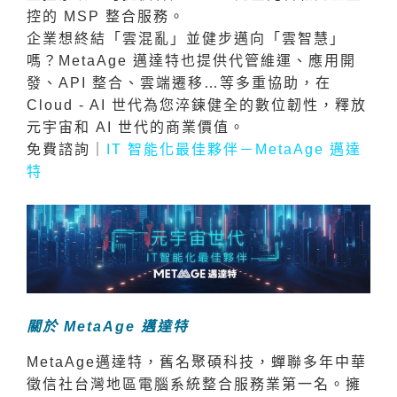
控的 MSP 整合服務。
企業想終結「雲混亂」並健步邁向「雲智慧」
嗎？MetaAge 邁達特也提供代管維運、應用開
發、API 整合、雲端遷移…等多重協助，在
Cloud - AI 世代為您淬鍊健全的數位韌性，釋放
元宇宙和 AI 世代的商業價值。
免費諮詢｜
IT 智能化最佳夥伴－MetaAge 邁達
特
關於 MetaAge 邁達特
MetaAge邁達特，舊名聚碩科技，蟬聯多年中華
徵信社台灣地區電腦系統整合服務業第一名。擁