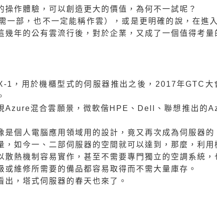
的操作體驗，可以創造更大的價值，為何不一試呢？
需一部，也不一定能稱作雲），或是更明確的說，在進
這幾年的公有雲流行後，對於企業，又成了一個值得考量
X-1，用於機櫃型式的伺服器推出之後，2017年GTC大
。
現Azure混合雲願景，微軟偕HPE、Dell、聯想推出的Azu
像是個人電腦應用領域用的設計，竟又再次成為伺服器的
量，如今一、二部伺服器的空間就可以達到，那麼，利用
以散熱機制容易實作，甚至不需要專門獨立的空調系統，
級或維修所需要的備品都容易取得而不需大量庫存。
看出，塔式伺服器的春天也來了。