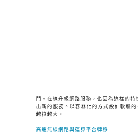
使用通用伺服器硬體構成基本單元
以軟體定義方式來運用硬體資源。
叢集化架構
便於快速部署
其中，對於第1點，對於具有基本IT能
成了一個可能的選項。尤其，當考量到系
件，不僅備品多，容易取得，價格更是極
總合這樣的發展，對於沒有極大量運算的
而就第2~4點來看，雖然VM是大家熟悉的
源，所以能用更少的實體設備，達到相同的服務
門。在線升級網路服務，也因為這樣的特性
出新的服務。以容器化的方式設計軟體的
越拉越大。
高速無線網路與運算平台轉移