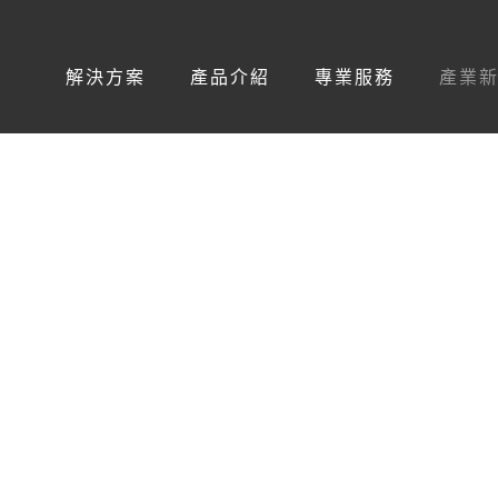
解決方案
產品介紹
專業服務
產業
趨勢與運算典範轉移
017 硬體發展趨勢與運算典範