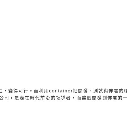
力的企業，由於伺服器數量的減少與模組化，且開源的伺服
統的硬體升級與維護時，相較於傳統伺服器大廠的專用零
具競爭力。
中小企業，自行擁有伺服器，已經不再高不可攀。
詞彙，但現今的容器(Container)化的軟體設計，能
量。此外，也由於重啟一個Container，僅需幾秒鐘，
，變得可行。而利用container把開發、測試與佈署
公司，是走在時代前沿的領導者，而整個開發到佈署的