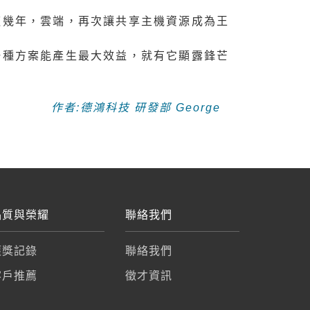
這幾年，雲端，再次讓共享主機資源成為王
一種方案能產生最大效益，就有它顯露鋒芒
作者:德鴻科技 研發部 George
品質與榮耀
聯絡我們
獲獎記錄
聯絡我們
客戶推薦
徵才資訊