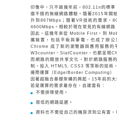
印像中，只不過幾年前，802.11n的
還不錯的無線網路體驗。隨著2015年開始
升到867Mbps；隨著VR技術的需求
4600Mbps。相較於現在常見的有線網路
因此，這幾年來從 Mobile First，到 M
攜裝置，包括平板與筆電，也成了辦公
Chrome 成了新的瀏覽器與應用服務
W3counter
、
StatCounter
，也都呈現C
而網路的開放共享文化，對於網路服務的標
制，投入 HTML5, CSS3 等等新
邊際運算（Edge/Border Computing）
因著超融合基礎架構的興起，15年前的
若是運算的需求量存在，自建雲有：
不需排隊使用。
很低的網路延遲。
資料也不需從自己的機房流到公有雲，