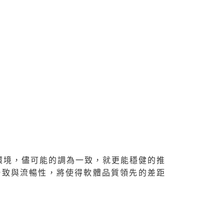
器管理套件越趨成熟，自建伺服器集群，也
組件的昂貴與難以取得，DIY市場的零組
比傳統的VM，更加有效率的運用整體的硬體資
micro-service的架構，也越來越熱
的環境，儘可能的調為一致，就更能穩健的推
一致與流暢性，將使得軟體品質領先的差距