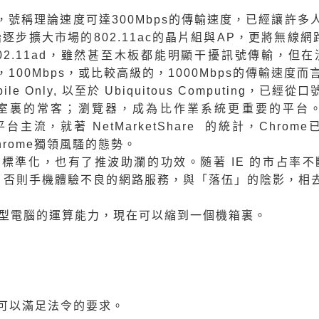
標準，號稱理論速度可達300Mbps的傳輸速度，已經讓許
逐步擴大市場的802.11ac的晶片組與AP，更將無線
，802.11ad，雖然甚至木板都能明顯干擾訊號傳輸，
，100Mbps，或比較高級的，1000Mbps的傳輸速度
obile Only, 以至於 Ubiquitous Computi
室裏的常客；瀏覽器，成為比作業系統更重要的平台
的平台主流，就著
NetMarketShare
的統計，Chrome
hrome獨領風騷的態勢。
準化，也有了推波助瀾的功效。随著 IE 的市占率不斷下降
的技術，否則手機體驗不良的網路服務，與「落伍」的陰影，相
大型電腦的運算能力，現在可以縮到一個機箱裏。
可以滿足法令的要求。