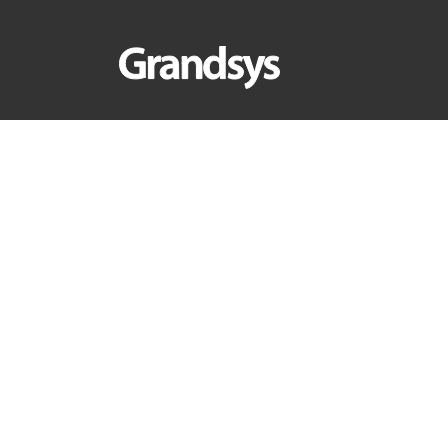
首頁
>
產業新知
>
營運管理
>
在數位時代,您的
在