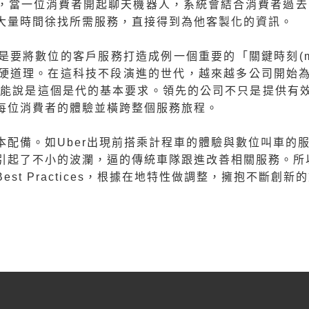
，當一位消費者開起聊天機器人，系統會結合消費者過去
大量時間徐找所需服務，直接得到為他客製化的資訊。
將數位的客戶服務打造成例一個重要的「關鍵時刻(moment
硬道理。在這科技不段演進的世代，越來越多公司開始
 僅能說是這個是代的基本要求。領先的公司不只是提供有
每位消費者的體驗並橫跨整個服務旅程。
配備。如Uber出現前搭乘計程車的體驗與數位叫車的服
引起了不小的波瀾，逼的傳統車隊跟進改善相關服務。所
st Practices，根據在地特性做調整，擁抱不斷創