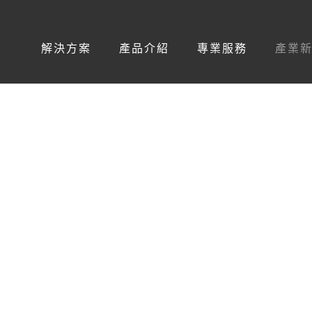
解決方案
產品介紹
專業服務
產業
服務還是撥接的嗎?
數位時代,您的服務還是撥接的