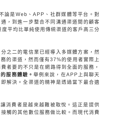
渠道不論是Web、APP、社群媒體等平台。對
溝通，到進一步整合不同溝通渠道間的顧客
戶滿意度平均比單純使用傳統渠道的客戶高三分
五分之二的電信業已經導入多媒體方案，然
服務的渠道，然而僅有37%的使用者實際上
消費者要的不只是在網路得到全面的服務，
貫的服務體驗。
舉例來說，在APP上與聊天
立即解決。全渠道的精神是透過當下最合適
驗，這讓消費者是越來越難被取悅。這正是提供
中接觸的其他數位服務做比較。而現代消費