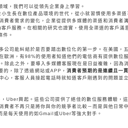
領域，我們可以從領先企業身上學習。
)」指的是從小生長在數位產品環境的世代，從小就習慣使用多
消費者需求的變化，企業從提供多媒體的渠道和消費者
nnel)客戶服務。在相關的研究也證實，使用全渠道的客
條件。
多公司能糾結於是否要踏出數位化的第一步。在美國，
在歐洲，有98%的使用者知道他們的電信商有提供數位
%。除此之外，要導入多媒體客服現在是日益複雜，因為
要的，除了透過網站或APP，
消費者預期的是連續且一
中心，客服人員接起電話時就知道客戶剛遇到的問題並
ogle，Uber興起。這些公司提供了絕佳的數位服務體
消費者不再只是將你與你的競爭者比較－而是與他日常
每天使用的如Gmail或Uber等強大對手。