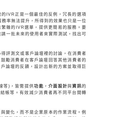
的IVR正是一個最佳的反例，冗長的選項
服務率無法提升，所得到的效果也只是一位
去繁雜的IVR選單，提供更簡易的服務。要
，先邀請一批未來的使用者來實際測試，找出可
心得評測文或客戶論壇裡的討論，在消費者
過鼓勵消費者在客戶論壇回答其他消費者的
客戶論壇的反饋，設計出新的方案並取得巨
線等)，皆需提供
功能
，
介面設計
與
資訊
的
金流結帳等。有效減少消費者再不同平台間轉
求與變化，而不是企業原本的作業流程。例