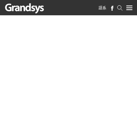
語系
首頁
>
產業新知
>
創新應用
>
在疫情危機中帶來了一場AI數位革命
在疫情危機中帶來了一場AI
數位革命
2021-05-05