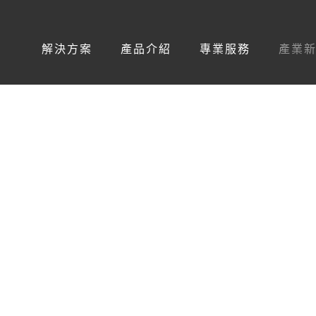
解決方案
產品介紹
專業服務
產業
hatBot
下一代的互動介面：ChatBot