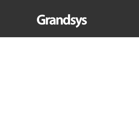
首頁
>
產業新知
>
創新應用
>
下一代的互動介面：C