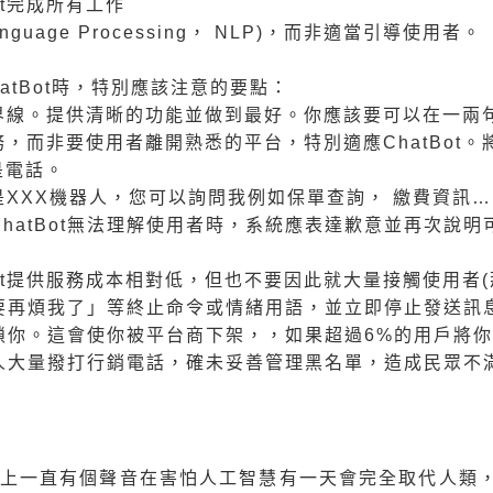
ot完成所有工作
nguage Processing， NLP)，而非適當引導使用者。
tBot時，特別應該注意的要點：
功能界線。提供清晰的功能並做到最好。你應該要可以在一兩句
，而非要使用者離開熟悉的平台，特別適應ChatBot。將
至是電話。
是XXX機器人，您可以詢問我例如保單查詢， 繳費資訊
hatBot無法理解使用者時，系統應表達歉意並再次說
Bot提供服務成本相對低，但也不要因此就大量接觸使用者(那
再煩我了」等終止命令或情緒用語，並立即停止發送訊息。
。這會使你被平台商下架，，如果超過6%的用戶將你的Cha
人大量撥打行銷電話，確未妥善管理黑名單，造成民眾不
，社會上一直有個聲音在害怕人工智慧有一天會完全取代人