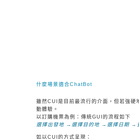
對話式介面：源自於人類最自然的互動方式-對
透過文字的CUI(Conversational U
1.非同步性的溝通，不同於語音
2.適合非正式內容，如使用Lin
3.較不受周圍環境影響，如在吵
透過語音的CUI的優勢為：
1.配合成熟的NLP技術，可以實
2.避免鍵盤輸入的麻煩。
什麼場景適合ChatBot
雖然CUI是目前最流行的介面，但若強硬
動體驗。
以訂購機票為例：傳統GUI的流程如下
選擇出發地 →選擇目的地 →選擇日期 →
如以CUI的方式呈現：