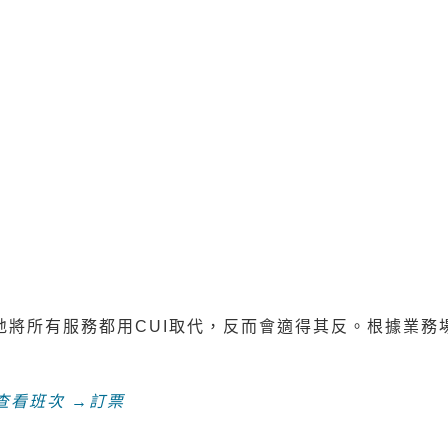
話。分為透過文字(Message UI)或語音(Voice U
ser Interface，CUI)有以下三點優勢
和視訊，文字訊息給予人緩衝時間且無立即回應的壓力。
e般容易消化，快速理解不需費力閱讀。
雜或不方便開口得環境下也可以使用。
現最自然的互動模式。
地將所有服務都用CUI取代，反而會適得其反。根據業
查看班次 →訂票